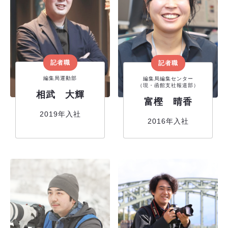
記者職
記者職
編集局運動部
編集局編集センター
（現・函館支社報道部）
相武 大輝
富樫 晴香
2019年入社
2016年入社