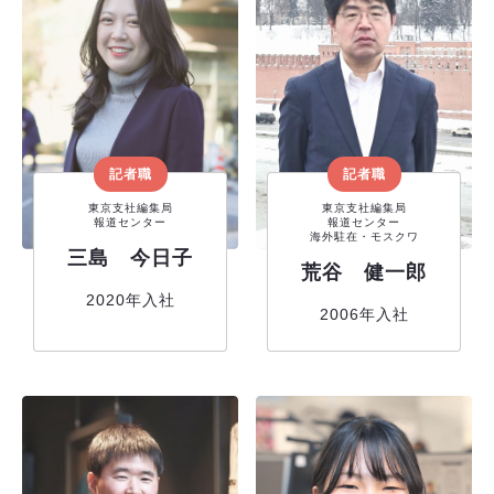
記者職
記者職
東京支社編集局
東京支社編集局
報道センター
報道センター
海外駐在・モスクワ
三島 今日子
荒谷 健一郎
2020年入社
2006年入社