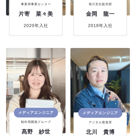
事業局事業センター
旭川支社販売部
片寄 菜々美
金岡 龍一
2020年入社
2018年入社
メディアエンジニア
メディアエンジニア
制作局開発グループ
デジタル推進室
髙野 紗世
北川 貴博