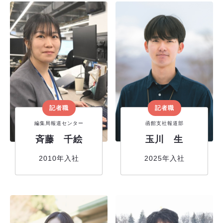
記者職
記者職
編集局報道センター
函館支社報道部
斉藤 千絵
玉川 生
2010年入社
2025年入社